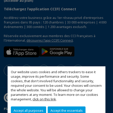
(Accéder au plan)
Téléchargez l’application CCIFI Connect
Accélérez votre business grâce au 1er réseau privé d'entreprises
françaises dans 95 pays : 120 chambres | 33 000 entreprises | 4 000
événements | 300 comités | 1 200 avantages exclusifs
Réservée exclusivement aux membres des CCI Françaises à
l'International,
découvrez l'app CCIFI Connect
.
Our website uses cookies and others trackers to ease it
usage, improve its performance and security. Some
cookies, that don't involved functionnality and security,
required your consent to be used. Your choices will concern
the whole website. You will be allowed to change your
parameters at any moment. To learn more on our cookies
management,
click on this link
.
Plan du site
Mentions légales
Accept all purposes
Accept the essentials