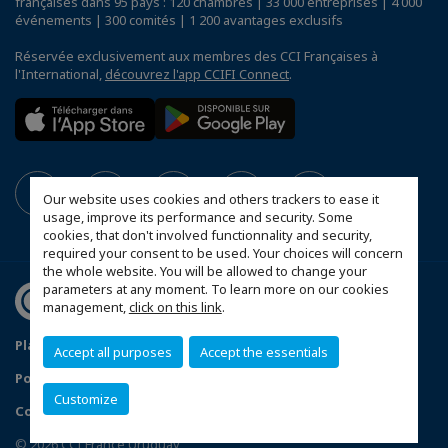
françaises dans 95 pays : 120 chambres | 33 000 entreprises | 4 000
événements | 300 comités | 1 200 avantages exclusifs
Réservée exclusivement aux membres des CCI Françaises à
l'International,
découvrez l'app CCIFI Connect
.
Our website uses cookies and others trackers to ease it
usage, improve its performance and security. Some
cookies, that don't involved functionnality and security,
required your consent to be used. Your choices will concern
the whole website. You will be allowed to change your
parameters at any moment. To learn more on our cookies
management,
click on this link
.
Plan du site
Mentions légales
Accept all purposes
Accept the essentials
Politique de confidentialité
FAQ
Customize
Configurer vos préférences cookies
© 2026 CCI France Uruguay