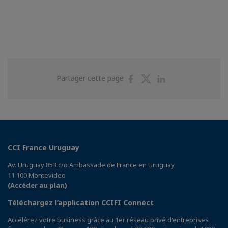
Partager
Partager
Partager
Partager cette page
sur
sur
sur
Facebook
Twitter
Linkedin
CCI France Uruguay
Av. Uruguay 853 c/o Ambassade de France en Uruguay
11 100 Montevideo
(Accéder au plan)
Téléchargez l’application CCIFI Connect
Accélérez votre business grâce au 1er réseau privé d'entreprises