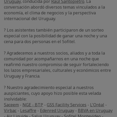
Uruguay
, conducida por
Raúl Santopietro
. La
conversación abordó diversos temas vinculados a la
economía, el clima de negocios y la perspectiva
internacional del Uruguay.
?️ Los asistentes también participaron de un sorteo
especial con la posibilidad de ganar una noche y una
cena para dos personas en el Sofitel.
? Agradecemos a nuestros socios, aliados y a toda la
comunidad por acompañarnos en una noche que
reafirmó nuestro compromiso de seguir fortaleciendo
los lazos empresariales, culturales y económicos entre
Uruguay y Francia.
? Nuestro agradecimiento especial a nuestros
auspiciantes, cuyo apoyo hizo posible esta velada
inolvidable:
Saceem
-
NGE - BTP
-
GSS Facility Services
-
L'Oréal
-
Virbac
-
Lesaffre
-
Edenred Uruguay
-
BBVA en Uruguay
-
Air Liquide
-
Salus Uruguay
-
Sofitel Montevideo
-