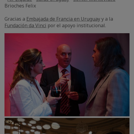
Brioches Felix
Gracias a
Embajada de Francia en Uruguay
y a la
Fundación da Vinci
por el apoyo institucional.