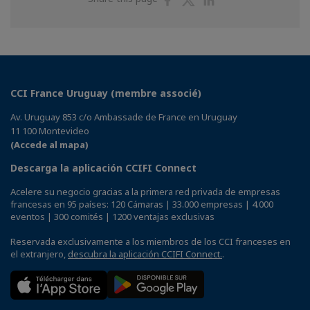
on
on
on
Facebook
Twitter
Linkedin
CCI France Uruguay (membre associé)
Av. Uruguay 853 c/o Ambassade de France en Uruguay
11 100 Montevideo
(Accede al mapa)
Descarga la aplicación CCIFI Connect
Acelere su negocio gracias a la primera red privada de empresas
francesas en 95 países: 120 Cámaras | 33.000 empresas | 4.000
eventos | 300 comités | 1200 ventajas exclusivas
Reservada exclusivamente a los miembros de los CCI franceses en
el extranjero,
descubra la aplicación CCIFI Connect.
.