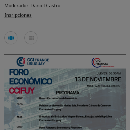
Moderador: Daniel Castro
Insripciones
See
See
carousel
mosaic
mode
mode