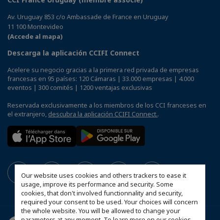
Av. Uruguay 853 c/o Ambassade de France en Uruguay
11 100 Montevideo
(Accede al mapa)
Descarga la aplicación CCIFI Connect
Acelere su negocio gracias a la primera red privada de empresas
francesas en 95 países: 120 Cámaras | 33.000 empresas | 4.000
eventos | 300 comités | 1200 ventajas exclusivas
Reservada exclusivamente a los miembros de los CCI franceses en
el extranjero,
descubra la aplicación CCIFI Connect.
.
Our website uses cookies and others trackers to ease it
usage, improve its performance and security. Some
cookies, that don't involved functionnality and security,
required your consent to be used. Your choices will concern
the whole website. You will be allowed to change your
parameters at any moment. To learn more on our cookies