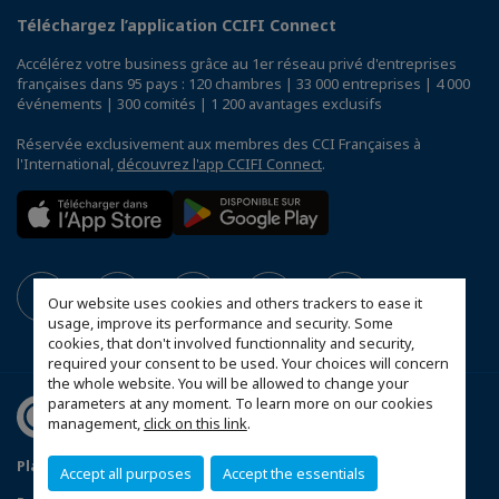
Téléchargez l’application CCIFI Connect
Accélérez votre business grâce au 1er réseau privé d'entreprises
françaises dans 95 pays : 120 chambres | 33 000 entreprises | 4 000
événements | 300 comités | 1 200 avantages exclusifs
Réservée exclusivement aux membres des CCI Françaises à
l'International,
découvrez l'app CCIFI Connect
.
Our website uses cookies and others trackers to ease it
usage, improve its performance and security. Some
cookies, that don't involved functionnality and security,
required your consent to be used. Your choices will concern
the whole website. You will be allowed to change your
parameters at any moment. To learn more on our cookies
management,
click on this link
.
Plan du site
Mentions légales
Accept all purposes
Accept the essentials