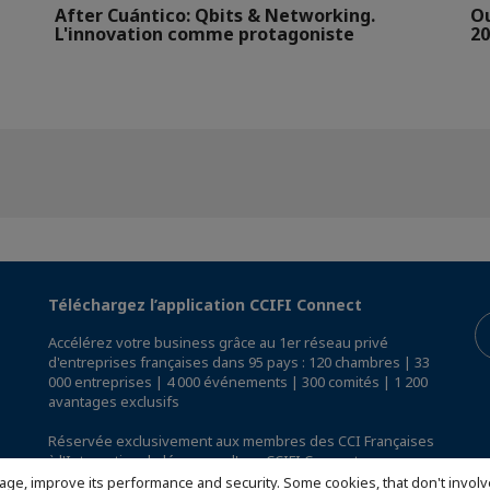
After Cuántico: Qbits & Networking.
Ou
L'innovation comme protagoniste
20
Téléchargez l’application CCIFI Connect
Accélérez votre business grâce au 1er réseau privé
d'entreprises françaises dans 95 pays : 120 chambres | 33
000 entreprises | 4 000 événements | 300 comités | 1 200
avantages exclusifs
Réservée exclusivement aux membres des CCI Françaises
à l'International,
découvrez l'app CCIFI Connect
.
age, improve its performance and security. Some cookies, that don't involv