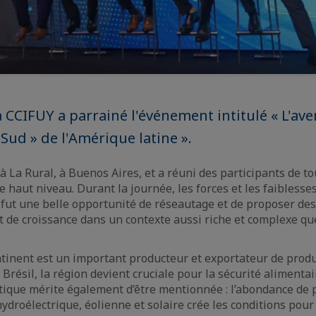
a CCIFUY a parrainé l'événement intitulé « L'ave
Sud » de l'Amérique latine ».
à La Rural, à Buenos Aires, et a réuni des participants de to
 haut niveau. Durant la journée, les forces et les faiblesses
 fut une belle opportunité de réseautage et de proposer de
t de croissance dans un contexte aussi riche et complexe qu
ntinent est un important producteur et exportateur de produ
e Brésil, la région devient cruciale pour la sécurité alimenta
ique mérite également d’être mentionnée : l’abondance de p
hydroélectrique, éolienne et solaire crée les conditions pour