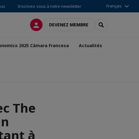
Français
ous
Inscrivez-vous à notre newsletter
CONNEXION
RECHERCHER
DEVENEZ MEMBRE
onomico 2025 Cámara Francesa
Actualités
ec The
un
tant à