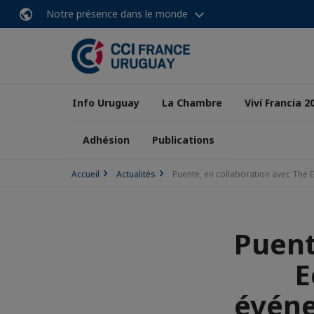
Notre présence dans le monde
Info Uruguay
La Chambre
Viví Francia 2
Adhésion
Publications
Accueil
Actualités
Puente, en collaboration avec The 
Puent
E
événe