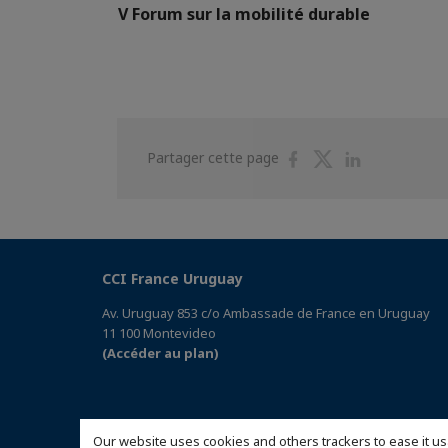
V Forum sur la mobilité durable
Partager
Partager
Partager
Partager cette page
sur
sur
sur
Facebook
Twitter
Linkedin
CCI France Uruguay
Av. Uruguay 853 c/o Ambassade de France en Uruguay
11 100 Montevideo
(Accéder au plan)
Our website uses cookies and others trackers to ease it us